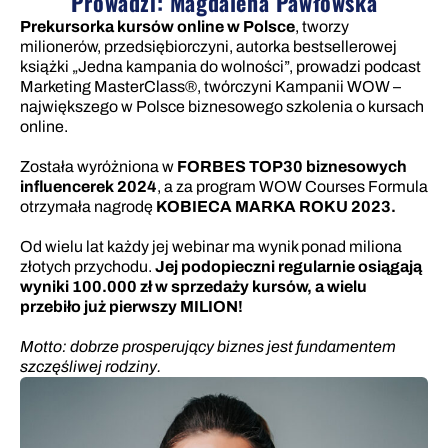
Prowadzi: Magdalena Pawłowska
Prekursorka kursów online w Polsce
, tworzy
milionerów, przedsiębiorczyni, autorka bestsellerowej
książki „Jedna kampania do wolności”, prowadzi podcast
Marketing MasterClass®, twórczyni Kampanii WOW –
największego w Polsce biznesowego szkolenia o kursach
online.
Została wyróżniona w
FORBES TOP30 biznesowych
influencerek 2024
, a za program WOW Courses Formula
otrzymała nagrodę
KOBIECA MARKA ROKU 2023.
Od wielu lat każdy jej webinar ma wynik ponad miliona
złotych przychodu.
Jej podopieczni regularnie osiągają
wyniki 100.000 zł w sprzedaży kursów, a wielu
przebiło już pierwszy MILION!
Motto: dobrze prosperujący biznes jest fundamentem
szczęśliwej rodziny.