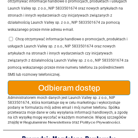
otrzymywać informacje handlowe o promocjach, produktach i usługach
Launch Valley sp. z o.o., NIP 5833501674 oraz nowych artykułach na
stronach i innych wydarzeniach czy inicjatywach związanych z
działalnością Launch Valley sp. z o.o., NIP 5833501674 za pomocą
wskazanego przeze mnie adresu e-mail.
Chcę otrzymywać informacje handlowe o promocjach, produktach i
usługach Launch Valley sp. z o.o., NIP 5833501674 oraz nowych
artykułach na stronach i innych wydarzeniach czy inicjatywach
związanych z działalnością Launch Valley sp. z o.o., NIP 5833501674 za
pomocą wskazanego przeze mnie numeru telefonu za pośrednictwem
SMS lub rozmowy telefonicznej.
Odbieram dostęp
Administratorem moich danych jest Launch Valley sp. z o.o., NIP
5833501674., która kontaktuje się w celu marketingu i wykorzystuje
podany w formularzu mój adres email i mój numer telefonu. Spółka
przetwarza moje dane w celu wysyłania informacji handlowych, a zgodę
na ich wysyłkę mogę wycofać w każdym momencie. Więcej szczegółów
Regulaminie Newslettera
Polityce Prywatności
znajdę w
oraz
.