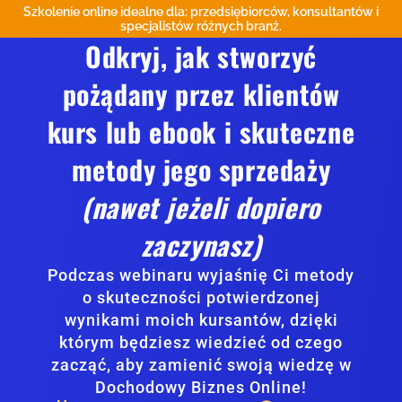
Szkolenie online idealne dla: przedsiębiorców, konsultantów i
specjalistów różnych branż.
Odkryj, jak stworzyć
pożądany przez klientów
kurs lub ebook i skuteczne
metody jego sprzedaży
(nawet jeżeli dopiero
zaczynasz)
Podczas webinaru wyjaśnię Ci metody
o skuteczności potwierdzonej
wynikami moich kursantów, dzięki
którym będziesz wiedzieć od czego
zacząć, aby zamienić swoją wiedzę w
Dochodowy Biznes Online!