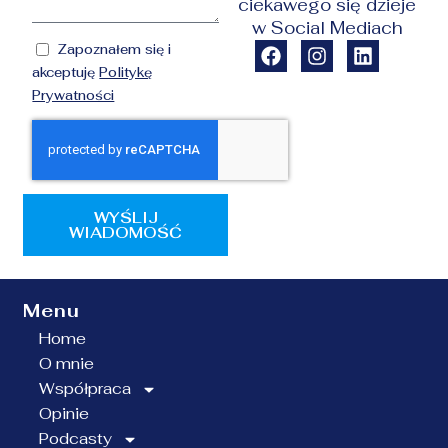
ciekawego się dzieje
w Social Mediach
Zapoznałem się i
akceptuję
Politykę
Prywatności
WYŚLIJ
WIADOMOŚĆ
Menu
Home
O mnie
Współpraca
Opinie
Podcasty