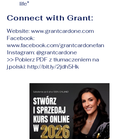
life
”
Connect with Grant
:
Website:
www.g
rantcardone.com
Facebook:
www.facebook.com/grantcardonefan
Instagram: @
grantcardone
>> Pobierz PDF z tłumaczeniem na
j.polski: http://bit.ly/2jdh5Hk