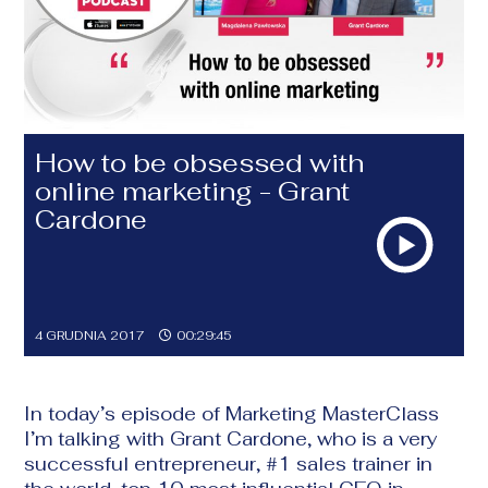
How to be obsessed with
online marketing - Grant
Cardone
4 GRUDNIA 2017
00:29:45
In today
’
s episode of Marketing
MasterClass
I
’
m talking with Grant Cardone, who is
a
very
succes
s
ful
entrepreneur
,
#1 sales
trainer
in