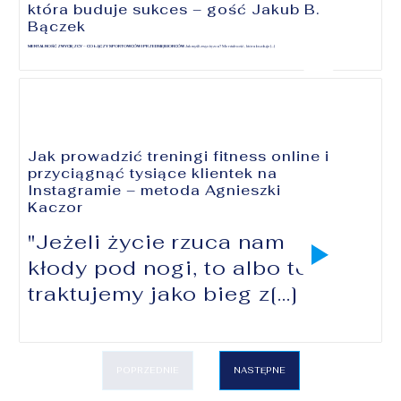
która buduje sukces – gość Jakub B.
Bączek
MENTALNOŚĆ ZWYCIĘZCY – CO ŁĄCZY SPORTOWCÓW I PRZEDSIĘBIORCÓW
Jak myśli zwycięzca? Mentalność, która buduje[...]
Jak prowadzić treningi fitness online i
przyciągnąć tysiące klientek na
Instagramie – metoda Agnieszki
Kaczor
"Jeżeli życie rzuca nam
kłody pod nogi, to albo to
traktujemy jako bieg z[...]
POPRZEDNIE
NASTĘPNE