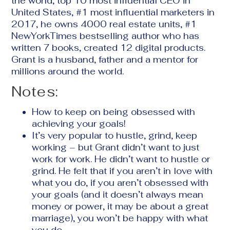
the world,
top 10 most
influential
CEO in
United States,
#1 most influential marketers in
2017,
he owns 4
000 real estate
units,
#1
N
ew
Y
ork
T
imes
bestselling author who
has
written
7 books, created 12 digital products
.
Grant is a
husband, father and
a
mentor for
million
s around the world.
Notes:
How to keep on being
obsessed
with
achieving your goals!
It
’
s very popular to hustle, grind, keep
working
–
but Grant
didn’t
want to just
work for work. He
didn
’
t want to hustle or
grind. He felt that if you
aren
’
t in love with
what you do, if you
aren
’
t obsessed with
your goals (and
it
doesn
’
t always mean
money or power, it may be about
a
great
marriage), you won
’
t be happy with what
you do.