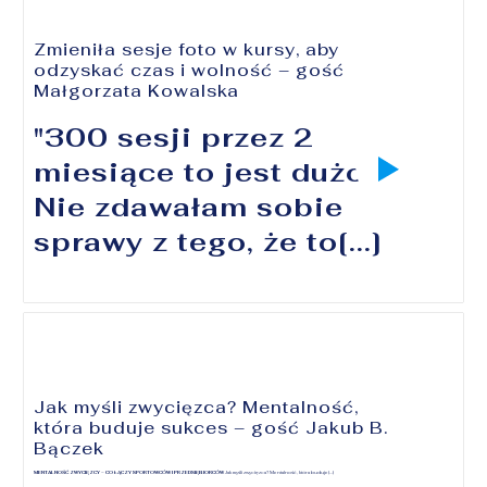
Zmieniła sesje foto w kursy, aby
odzyskać czas i wolność – gość
Małgorzata Kowalska
"300 sesji przez 2
miesiące to jest dużo.
Nie zdawałam sobie
sprawy z tego, że to[...]
Jak myśli zwycięzca? Mentalność,
która buduje sukces – gość Jakub B.
Bączek
MENTALNOŚĆ ZWYCIĘZCY – CO ŁĄCZY SPORTOWCÓW I PRZEDSIĘBIORCÓW
Jak myśli zwycięzca? Mentalność, która buduje[...]