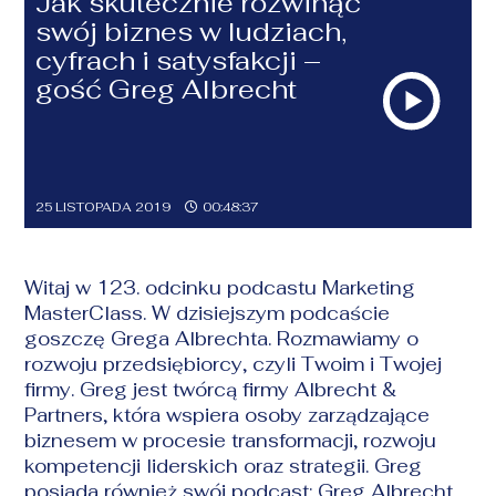
Jak skutecznie rozwinąć
swój biznes w ludziach,
cyfrach i satysfakcji –
gość Greg Albrecht
25 LISTOPADA 2019
00:48:37
Witaj w 123. odcinku podcastu Marketing
MasterClass. W dzisiejszym podcaście
goszczę Grega Albrechta. Rozmawiamy o
rozwoju przedsiębiorcy, czyli Twoim i Twojej
firmy. Greg jest twórcą firmy Albrecht &
Partners, która wspiera osoby zarządzające
biznesem w procesie transformacji, rozwoju
kompetencji liderskich oraz strategii. Greg
posiada również swój podcast: Greg Albrecht