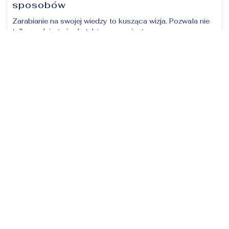
sposobów
Zarabianie na swojej wiedzy to kusząca wizja. Pozwala nie
tylko godnie żyć, ale także czerpać z tego ogromną
satysfakcję, prowadzić wymarzony styl życia i jest motor
em napędowym do dalszego rozwoju.
Jaki sposób na zarabianie na swojej wiedzy wybrać? Co
będzie dla Ciebie najlepsze?
Przeczytaj post »
Jak określić grupę docelową?