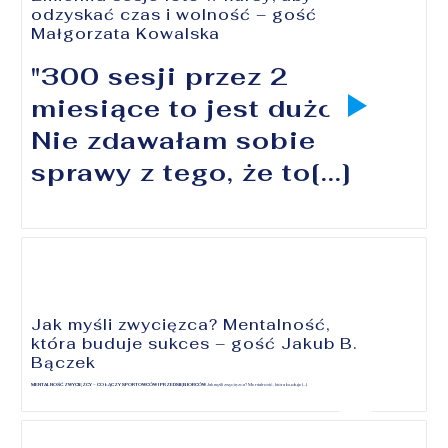
odzyskać czas i wolność – gość
Małgorzata Kowalska
"300 sesji przez 2
miesiące to jest dużo.
Nie zdawałam sobie
sprawy z tego, że to[...]
Jak myśli zwycięzca? Mentalność,
która buduje sukces – gość Jakub B.
Bączek
MENTALNOŚĆ ZWYCIĘZCY – CO ŁĄCZY SPORTOWCÓW I PRZEDSIĘBIORCÓW
Jak myśli zwycięzca? Mentalność, która buduje[...]