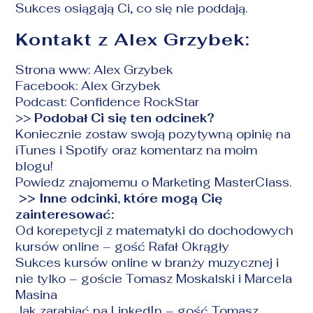
Sukces osiągają Ci, co się nie poddają.
Kontakt z Alex Grzybek:
Strona www:
Alex Grzybek
Facebook:
Alex Grzybek
Podcast:
Confidence RockStar
>>
Podobał Ci się ten odcinek?
Koniecznie
zostaw swoją pozytywną opinię na
iTunes i Spotify oraz komentarz na moim
blogu!
Powiedz zn
ajomemu o Marketing MasterClass.
>> Inne odcinki, które mogą Cię
zainteresować:
Od korepetycji z matematyki do dochodowych
kursów online
– gość Rafał Okrągły
Sukces kursów online w branży muzycznej i
nie tylko
– goście Tomasz Moskalski i Marcela
Masina
Jak zarabiać na LinkedIn
– gość Tomasz