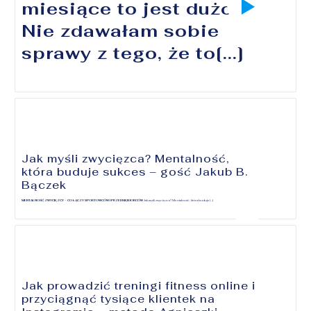
miesiące to jest dużo.
Nie zdawałam sobie
sprawy z tego, że to[...]
Jak myśli zwycięzca? Mentalność,
która buduje sukces – gość Jakub B.
Bączek
MENTALNOŚĆ ZWYCIĘZCY – CO ŁĄCZY SPORTOWCÓW I PRZEDSIĘBIORCÓW
Jak myśli zwycięzca? Mentalność, która buduje[...]
Jak prowadzić treningi fitness online i
przyciągnąć tysiące klientek na