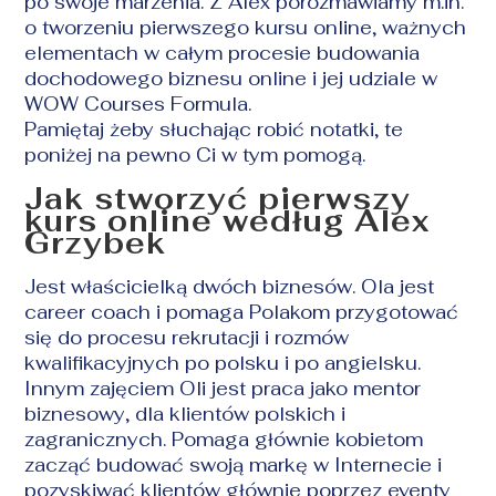
po swoje marzenia. Z Alex porozmawiamy m.in.
o tworzeniu pierwszego kursu online, ważnych
elementach w całym procesie budowania
dochodowego biznesu online i jej udziale w
WOW Courses Formula.
Pamiętaj żeby słuchając robić notatki, te
poniżej na pewno Ci w tym pomogą.
Jak stworzyć pierwszy
kurs online według Alex
Grzybek
Jest właścicielką dwóch biznesów. Ola jest
career coach i pomaga Polakom przygotować
się do procesu rekrutacji i rozmów
kwalifikacyjnych po polsku i po angielsku.
Innym zajęciem Oli jest praca jako mentor
biznesowy, dla klientów polskich i
zagranicznych. Pomaga głównie kobietom
zacząć budować swoją markę w Internecie i
pozyskiwać klientów głównie poprzez eventy