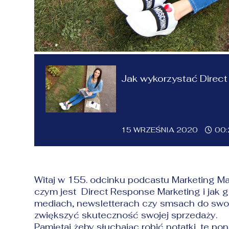
Jak wykorzystać Direct
15 WRZEŚNIA 2020
00:
Witaj w 155. odcinku podcastu Marketing Ma
czym jest Direct Response Marketing i jak 
mediach, newsletterach czy smsach do swoic
zwiększyć skuteczność swojej sprzedaży.
Pamiętaj żeby słuchając robić notatki, te p