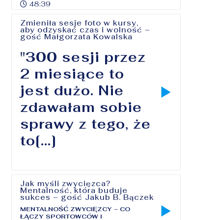
48:39
Zmieniła sesje foto w kursy,
aby odzyskać czas i wolność –
gość Małgorzata Kowalska
"300 sesji przez
2 miesiące to
jest dużo. Nie
zdawałam sobie
sprawy z tego, że
to[...]
Jak myśli zwycięzca?
Mentalność, która buduje
sukces – gość Jakub B. Bączek
MENTALNOŚĆ ZWYCIĘZCY – CO
ŁĄCZY SPORTOWCÓW I