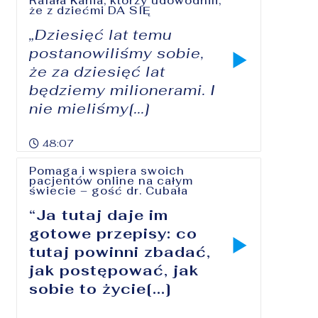
Rafała Kania, którzy udowodnili,
że z dziećmi DA SIĘ
„Dziesięć lat temu
postanowiliśmy sobie,
że za dziesięć lat
będziemy milionerami. I
nie mieliśmy[...]
48:07
Pomaga i wspiera swoich
pacjentów online na całym
świecie – gość dr. Cubała
“Ja tutaj daje im
gotowe przepisy: co
tutaj powinni zbadać,
jak postępować, jak
sobie to życie[...]