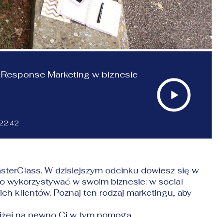
 Response Marketing w biznesie
22:42
sterClass. W dzisiejszym odcinku dowiesz się w
go wykorzystywać w swoim biznesie: w social
h klientów. Poznaj ten rodzaj marketingu, aby
oniżej na pewno Ci w tym pomogą.