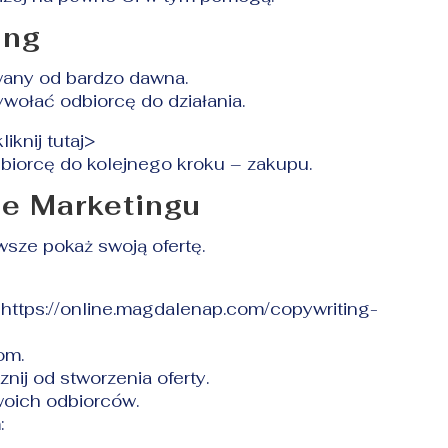
ing
wany od bardzo dawna.
wołać odbiorcę do działania.
kliknij tutaj
>
biorcę do kolejnego kroku – zakupu.
se Marketingu
wsze pokaż swoją ofertę.
–
https://online.magdalenap.com/copywriting-
om.
nij od stworzenia oferty.
woich odbiorców.
: