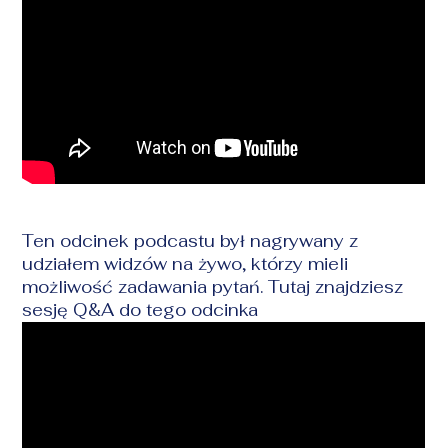
Ten odcinek podcastu był nagrywany z
udziałem widzów na żywo, którzy mieli
możliwość zadawania pytań. Tutaj znajdziesz
sesję Q&A do tego odcinka