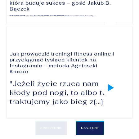
która buduje sukces – gość Jakub B.
Bączek
MENTALNOŚĆ ZWYCIĘZCY – CO ŁĄCZY SPORTOWCÓW I PRZEDSIĘBIORCÓW
Jak myśli zwycięzca? Mentalność, która buduje[...]
Jak prowadzić treningi fitness online i
przyciągnąć tysiące klientek na
Instagramie – metoda Agnieszki
Kaczor
"Jeżeli życie rzuca nam
kłody pod nogi, to albo to
traktujemy jako bieg z[...]
POPRZEDNIE
NASTĘPNE