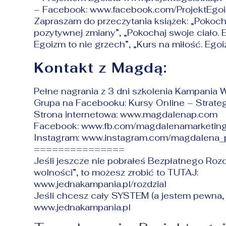
– Facebook: www.facebook.com/ProjektEgoi
Zapraszam do przeczytania książek: „Pokocha
pozytywnej zmiany”, „Pokochaj swoje ciało. 
Egoizm to nie grzech”, „Kurs na miłość. Egoi
Kontakt z Magdą:
Pełne nagrania z 3 dni szkolenia Kampania
Grupa na Facebooku:
Kursy Online – Strate
Strona internetowa:
www.magdalenap.com
Facebook:
www.fb.com/magdalenamarketin
Instagram:
www.instagram.com/magdalena_
===============
Jeśli jeszcze nie pobrałeś Bezpłatnego Roz
wolności”, to możesz zrobić to TUTAJ:
www.jednakampania.pl/rozdzial
Jeśli chcesz cały SYSTEM (a jestem pewna, 
www.jednakampania.pl