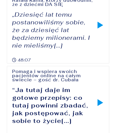
Rafała Kania, którzy udowodnili,
że z dziećmi DA SIĘ
„Dziesięć lat temu
postanowiliśmy sobie,
że za dziesięć lat
będziemy milionerami. I
nie mieliśmy[...]
48:07
Pomaga i wspiera swoich
pacjentów online na całym
świecie – gość dr. Cubała
“Ja tutaj daje im
gotowe przepisy: co
tutaj powinni zbadać,
jak postępować, jak
sobie to życie[...]