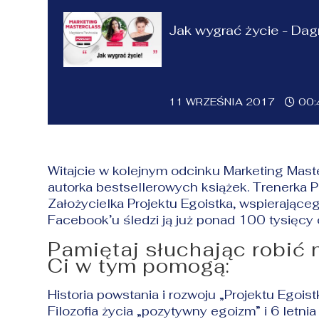
Jak wygrać życie - Da
11 WRZEŚNIA 2017
00:
Witajcie w kolejnym odcinku Marketing Maste
autorka bestsellerowych książek. Trenerka Po
Założycielka Projektu Egoistka, wspierając
Facebook’u śledzi ją już ponad 100 tysięcy 
Pamiętaj słuchając robić 
Ci w tym pomogą:
Historia powstania i rozwoju „Projektu Egoist
Filozofia życia „pozytywny egoizm” i 6 letni