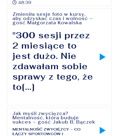
48:39
Zmieniła sesje foto w kursy,
aby odzyskać czas i wolność –
gość Małgorzata Kowalska
"300 sesji przez
2 miesiące to
jest dużo. Nie
zdawałam sobie
sprawy z tego, że
to[...]
Jak myśli zwycięzca?
Mentalność, która buduje
sukces – gość Jakub B. Bączek
MENTALNOŚĆ ZWYCIĘZCY – CO
ŁĄCZY SPORTOWCÓW I