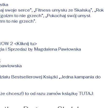
stka
j swoje serce”, „Fitness umysłu ze Skalską”, „Rok
Egoizm to nie grzech”, „Pokochaj swój umysł.
zm to nie grzech”.
 WOW 2 <
Kliknij tu
>
gia i Sprzedaż by Magdalena Pawłowska
g
pawlowska
działu Bestsellerowej Książki „Jedna kampania do
że chcesz!) to od razu zamów książkę TUTAJ: