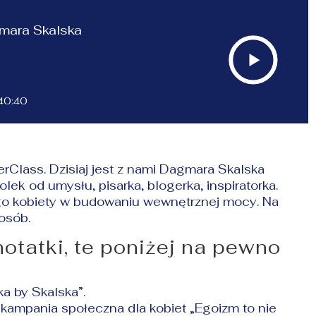
gmara Skalska
40:40
rClass. Dzisiaj jest z nami Dagmara Skalska
lek od umysłu, pisarka, blogerka, inspiratorka.
ego kobiety w budowaniu wewnętrznej mocy. Na
osób.
notatki, te poniżej na pewno
ka by Skalska”.
a kampania społeczna dla kobiet „Egoizm to nie