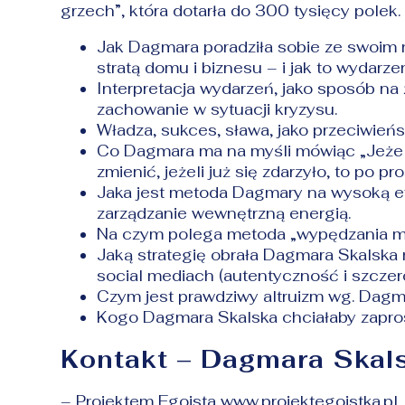
grzech”, która dotarła do 300 tysięcy polek.
Jak Dagmara poradziła sobie ze swoim
stratą domu i biznesu – i jak to wydarze
Interpretacja wydarzeń, jako sposób na 
zachowanie w sytuacji kryzysu.
Władza, sukces, sława, jako przeciwień
Co Dagmara ma na myśli mówiąc „Jeżeli 
zmienić, jeżeli już się zdarzyło, to po pr
Jaka jest metoda Dagmary na wysoką e
zarządzanie wewnętrzną energią.
Na czym polega metoda „wypędzania ma
Jaką strategię obrała Dagmara Skalsk
social mediach (autentyczność i szczer
Czym jest prawdziwy altruizm wg. Dagma
Kogo Dagmara Skalska chciałaby zapros
Kontakt – Dagmara Skal
– Projektem Egoista
www.projektegoistka.pl