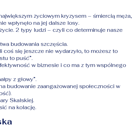
 największym życiowym kryzysem – śmiercią męża,
nie wpłynęło na jej dalsze losy.
życie. 2 typy ludzi – czyli co determinuje nasze
stwa budowania szczęścia.
coś się jeszcze nie wydarzyło, to możesz to
ostu to puść”.
fektywność w biznesie i co ma z tym wspólnego
łpy z głowy”.
a na budowanie zaangażowanej społeczności w
ość).
ry Skalskiej.
ić na kolację.
ska