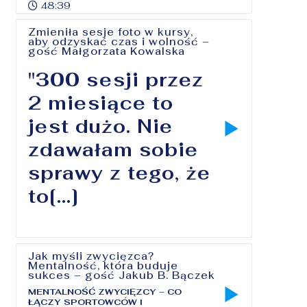
48:39
Zmieniła sesje foto w kursy,
aby odzyskać czas i wolność –
gość Małgorzata Kowalska
"300 sesji przez
2 miesiące to
jest dużo. Nie
zdawałam sobie
sprawy z tego, że
to[...]
Jak myśli zwycięzca?
Mentalność, która buduje
sukces – gość Jakub B. Bączek
MENTALNOŚĆ ZWYCIĘZCY – CO
ŁĄCZY SPORTOWCÓW I