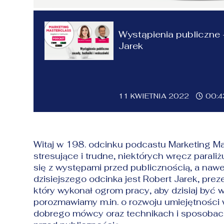
Wystąpienia publiczne 
Jarek
11 KWIETNIA 2022
00:4
Witaj w 198. odcinku podcastu Marketing Ma
stresujące i trudne, niektórych wręcz paraliż
się z występami przed publicznością, a naw
dzisiejszego odcinka jest Robert Jarek
, prez
który wykonał ogrom pracy, aby dzisiaj być w
porozmawiamy m.in. o rozwoju umiejętności
dobrego mówcy oraz technikach i sposobach