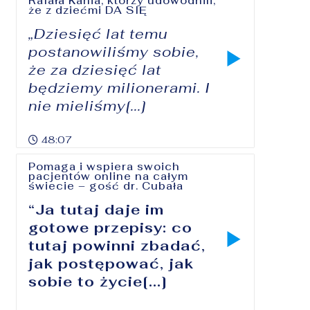
Rafała Kania, którzy udowodnili,
że z dziećmi DA SIĘ
„Dziesięć lat temu
postanowiliśmy sobie,
że za dziesięć lat
będziemy milionerami. I
nie mieliśmy[...]
48:07
Pomaga i wspiera swoich
pacjentów online na całym
świecie – gość dr. Cubała
“Ja tutaj daje im
gotowe przepisy: co
tutaj powinni zbadać,
jak postępować, jak
sobie to życie[...]