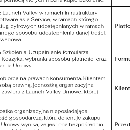
 pomocą których można kupić Szkolenie.
 Launch Valley w ramach infrastruktury
oftware as a Service, w ramach którego
Usług cyfrowych udostępnianych w ramach
Platf
nnego sposobu udostepnienia danej treści.
a webowa.
 Szkolenia. Uzupełnienie formularza
Koszyka, wybrania sposobu płatności oraz
Formu
arcia Umowy.
iębiorca na prawach konsumenta. Klientem
sobą prawną, jednostką organizacyjna
Klien
 zawiera z Launch Valley Umowę, której
ostka organizacyjna nieposiadająca
ość gospodarczą, która dokonuje zakupu
ej Umowy wynika, że jest ona bezpośrednio
Przed