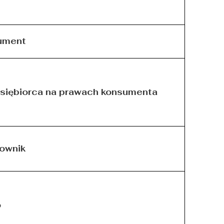
ument
siębiorca na prawach konsumenta
ownik
o