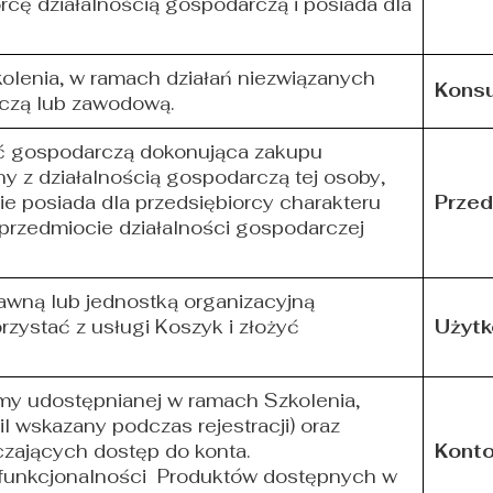
cę działalnością gospodarczą i posiada dla
olenia, w ramach działań niezwiązanych
Kons
rczą lub zawodową.
ść gospodarczą dokonująca zakupu
ny z działalnością gospodarczą tej osoby,
ie posiada dla przedsiębiorcy charakteru
Przed
rzedmiocie działalności gospodarczej
awną lub jednostką organizacyjną
zystać z usługi Koszyk i złożyć
Użytk
rmy udostępnianej w ramach Szkolenia,
l wskazany podczas rejestracji) oraz
zających dostęp do konta.
Kont
z funkcjonalności Produktów dostępnych w