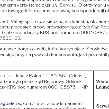
runkami korzystania z usług Serwisu. O otrzymaniu
ntaktowego informujemy nadawcę korespondencji niez
unch Valley sp. z o.o. z siedzibą w Gdańsku, ul. Ja
jestru przedsiębiorców prowadzonego przez Sąd Re
dział Gospodarczy KRS pod numerem 000108876
7825155.
gulamin dotyczy osób, które korzystają z Serwisów,
zedsiębiorcy na prawach konsumenta, jak i pozostali 
ńsku, ul. Jana z Kolna 11, 80-864 Gdańsk,
owadzonego przez Sąd Rejonowy Gdańsk-
Właśc
arczy KRS pod numerem 0001088761, NIP
Launc
/magdalenap.com/
wraz z subdomenami i
Serwi