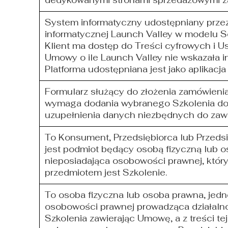
dedykowanymi stronami sprzedażowymi za
System informatyczny udostępniany przez
informatycznej Launch Valley w modelu S
Klient ma dostęp do Treści cyfrowych i 
Umowy o ile Launch Valley nie wskazała i
Platforma udostępniana jest jako aplikacj
Formularz służący do złożenia zamówienia
wymaga dodania wybranego Szkolenia do 
uzupełnienia danych niezbędnych do zaw
To Konsument, Przedsiębiorca lub Przeds
jest podmiot będący osobą fizyczną lub o
nieposiadająca osobowości prawnej, który
przedmiotem jest Szkolenie.
To osoba fizyczna lub osoba prawna, jedn
osobowości prawnej prowadząca działaln
Szkolenia zawierając Umowę, a z treści t