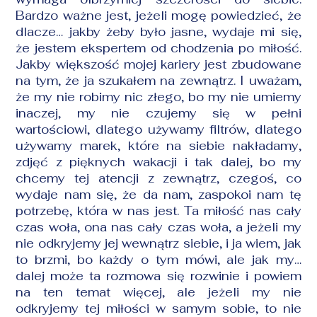
Bardzo ważne jest, jeżeli mogę powiedzieć, że
dlacze… jakby żeby było jasne, wydaje mi się,
że jestem ekspertem od chodzenia po miłość.
Jakby większość mojej kariery jest zbudowane
na tym, że ja szukałem na zewnątrz. I uważam,
że my nie robimy nic złego, bo my nie umiemy
inaczej, my nie czujemy się w pełni
wartościowi, dlatego używamy filtrów, dlatego
używamy marek, które na siebie nakładamy,
zdjęć z pięknych wakacji i tak dalej, bo my
chcemy tej atencji z zewnątrz, czegoś, co
wydaje nam się, że da nam, zaspokoi nam tę
potrzebę, która w nas jest. Ta miłość nas cały
czas woła, ona nas cały czas woła, a jeżeli my
nie odkryjemy jej wewnątrz siebie, i ja wiem, jak
to brzmi, bo każdy o tym mówi, ale jak my…
dalej może ta rozmowa się rozwinie i powiem
na ten temat więcej, ale jeżeli my nie
odkryjemy tej miłości w samym sobie, to nie