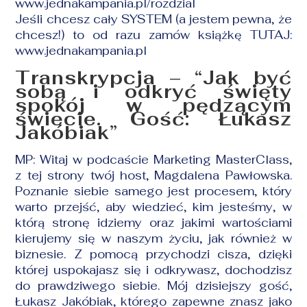
www.jednakampania.pl/rozdzial
Jeśli chcesz cały SYSTEM (a jestem pewna, że
chcesz!) to od razu zamów książkę TUTAJ:
www.jednakampania.pl
Transkrypcja – “Jak być
sobą i odkryć święty
spokój w pędzącym
świecie. Gość: Łukasz
Jakóbiak”
MP: Witaj w podcaście
Marketing MasterClass
,
z tej strony twój host, Magdalena Pawłowska.
Poznanie siebie samego jest procesem, który
warto przejść, aby wiedzieć, kim jesteśmy, w
którą stronę idziemy oraz jakimi wartościami
kierujemy się w naszym życiu, jak również w
biznesie. Z pomocą przychodzi cisza, dzięki
której uspokajasz się i odkrywasz, dochodzisz
do prawdziwego siebie. Mój dzisiejszy gość,
Łukasz Jakóbiak, którego zapewne znasz jako