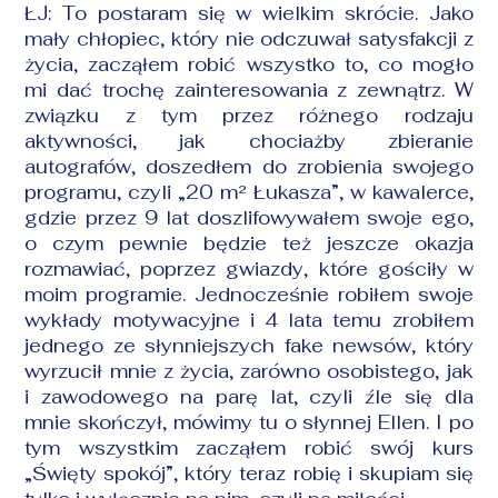
ŁJ: To postaram się w wielkim skrócie. Jako
mały chłopiec, który nie odczuwał satysfakcji z
życia, zacząłem robić wszystko to, co mogło
mi dać trochę zainteresowania z zewnątrz. W
związku z tym przez różnego rodzaju
aktywności, jak chociażby zbieranie
autografów, doszedłem do zrobienia swojego
programu, czyli „20 m² Łukasza”, w kawalerce,
gdzie przez 9 lat doszlifowywałem swoje ego,
o czym pewnie będzie też jeszcze okazja
rozmawiać, poprzez gwiazdy, które gościły w
moim programie. Jednocześnie robiłem swoje
wykłady motywacyjne i 4 lata temu zrobiłem
jednego ze słynniejszych fake newsów, który
wyrzucił mnie z życia, zarówno osobistego, jak
i zawodowego na parę lat, czyli źle się dla
mnie skończył, mówimy tu o słynnej Ellen. I po
tym wszystkim zacząłem robić swój kurs
„Święty spokój”, który teraz robię i skupiam się