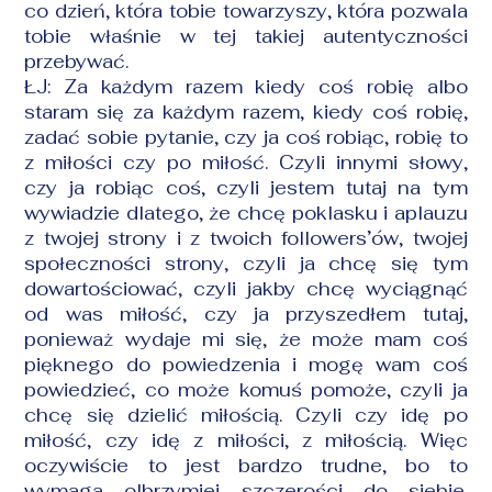
co dzień, która tobie towarzyszy, która pozwala
tobie właśnie w tej takiej autentyczności
przebywać.
ŁJ: Za każdym razem kiedy coś robię albo
staram się za każdym razem, kiedy coś robię,
zadać sobie pytanie, czy ja coś robiąc, robię to
z miłości czy po miłość. Czyli innymi słowy,
czy ja robiąc coś, czyli jestem tutaj na tym
wywiadzie dlatego, że chcę poklasku i aplauzu
z twojej strony i z twoich followers’ów, twojej
społeczności strony, czyli ja chcę się tym
dowartościować, czyli jakby chcę wyciągnąć
od was miłość, czy ja przyszedłem tutaj,
ponieważ wydaje mi się, że może mam coś
pięknego do powiedzenia i mogę wam coś
powiedzieć, co może komuś pomoże, czyli ja
chcę się dzielić miłością. Czyli czy idę po
miłość, czy idę z miłości, z miłością. Więc
oczywiście to jest bardzo trudne, bo to
wymaga olbrzymiej szczerości do siebie.