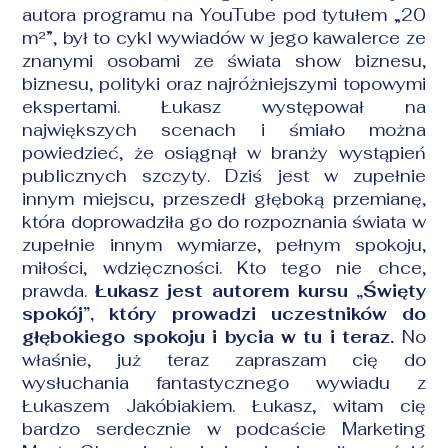
autora programu na YouTube pod tytułem „20
m²”, był to cykl wywiadów w jego kawalerce ze
znanymi osobami ze świata show biznesu,
biznesu, polityki oraz najróżniejszymi topowymi
ekspertami. Łukasz występował na
największych scenach i śmiało można
powiedzieć, że osiągnął w branży
wystąpień
publicznych
szczyty. Dziś jest w zupełnie
innym miejscu, przeszedł głęboką przemianę,
która doprowadziła go do rozpoznania świata w
zupełnie innym wymiarze, pełnym spokoju,
miłości, wdzięczności. Kto tego nie chce,
prawda.
Łukasz jest autorem kursu „Święty
spokój”, który prowadzi uczestników do
głębokiego spokoju i bycia w tu i teraz.
No
właśnie, już teraz zapraszam cię do
wysłuchania fantastycznego wywiadu z
Łukaszem Jakóbiakiem. Łukasz, witam cię
bardzo serdecznie w podcaście Marketing