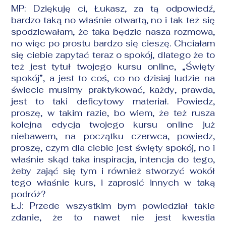
MP: Dziękuję ci, Łukasz, za tą odpowiedź,
bardzo taką no właśnie otwartą, no i tak też się
spodziewałam, że taka będzie nasza rozmowa,
no więc po prostu bardzo się cieszę. Chciałam
się ciebie zapytać teraz o spokój, dlatego że to
też jest tytuł twojego
kursu online
, „Święty
spokój”, a jest to coś, co no dzisiaj ludzie na
świecie musimy praktykować, każdy, prawda,
jest to taki deficytowy materiał. Powiedz,
proszę, w takim razie, bo wiem, że też rusza
kolejna edycja twojego kursu online już
niebawem, na początku czerwca, powiedz,
proszę, czym dla ciebie jest święty spokój, no i
właśnie skąd taka inspiracja, intencja do tego,
żeby zająć się tym i również stworzyć wokół
tego właśnie kurs, i zaprosić innych w taką
podróż?
ŁJ: Przede wszystkim bym powiedział takie
zdanie, że to nawet nie jest kwestia