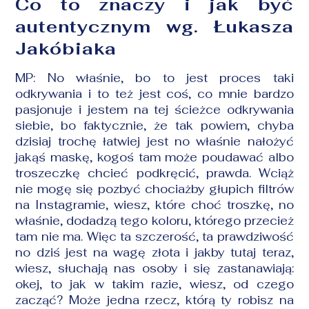
Co to znaczy i jak być
autentycznym wg. Łukasza
Jakóbiaka
MP: No właśnie, bo to jest proces taki
odkrywania i to też jest coś, co mnie bardzo
pasjonuje i jestem na tej ścieżce odkrywania
siebie, bo faktycznie, że tak powiem, chyba
dzisiaj trochę łatwiej jest no właśnie nałożyć
jakąś maskę, kogoś tam może poudawać albo
troszeczkę chcieć podkręcić, prawda. Wciąż
nie mogę się pozbyć chociażby głupich filtrów
na Instagramie, wiesz, które choć troszkę, no
właśnie, dodadzą tego koloru, którego przecież
tam nie ma. Więc ta szczerość, ta prawdziwość
no dziś jest na wagę złota i jakby tutaj teraz,
wiesz, słuchają nas osoby i się zastanawiają:
okej, to jak w takim razie, wiesz, od czego
zacząć? Może jedna rzecz, którą ty robisz na