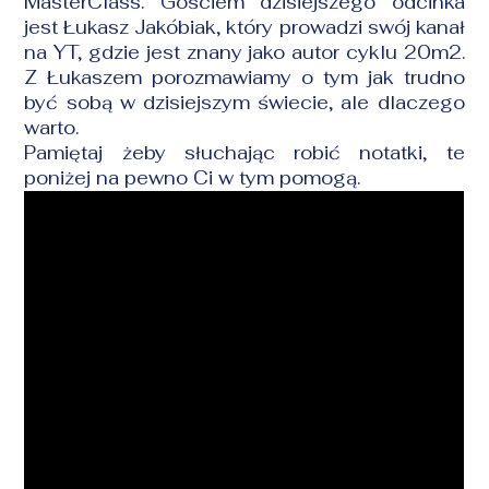
MasterClass. Gościem dzisiejszego odcinka
jest Łukasz Jakóbiak, który prowadzi swój kanał
na YT, gdzie jest znany jako autor cyklu 20m2.
Z Łukaszem porozmawiamy o tym jak trudno
być sobą w dzisiejszym świecie, ale dlaczego
warto.
Pamiętaj żeby słuchając robić notatki, te
poniżej na pewno Ci w tym pomogą.