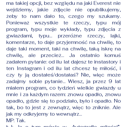
ma takiej opcji, bez względu na jaki Everest nie
wejdziemy, jakie zdjęcie nie opublikujemy,
żeby to nam dało to, czego my szukamy.
Ponieważ wszystkie te rzeczy, typu mój
program, typu moje wykłady, typu zdjęcia z
gwiazdami, typu… przeróżne rzeczy, lajki,
komentarze, to daje przyjemność na chwilę, to
daje taki moment, taki na chwilę, taką iskrę na
chwilę, ale przecież… Ja ostatnio komuś
zadałem pytanie: od ilu lat dajesz te
instastory
i
ten
Instagram
i od ilu lat chcesz tę miłość, i
czy ty ją dostałeś/dostałaś? Nie, więc może
zadajmy sobie pytanie… Wiesz, ja przez 9 lat
miałem program, co tydzień wielkie gwiazdy u
mnie i za każdym razem: znowu opadło, znowu
opadło, gdzie się to podziało, było i opadło. No
tak, bo to jest z zewnątrz, więc to zniknie. Ale
jak my odkryjemy to wewnątrz…
MP: Tak.