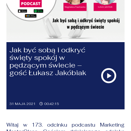
Jak być sobą i odkryć
święty spokój w
pędzącym świecie –
gość Łukasz Jakóbiak
31 MAJA 2021
00:42:15
Witaj w 173. odcinku podcastu Marketing