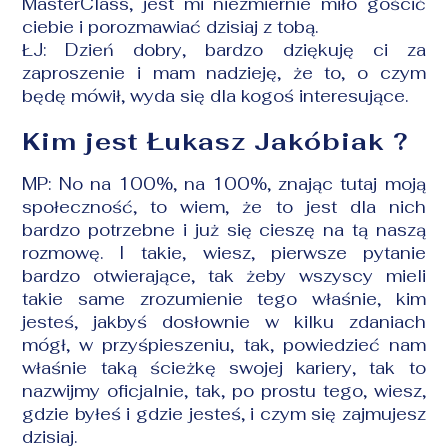
MasterClass, jest mi niezmiernie miło gościć
ciebie i porozmawiać dzisiaj z tobą.
ŁJ: Dzień dobry, bardzo dziękuję ci za
zaproszenie i mam nadzieję, że to, o czym
będę mówił, wyda się dla kogoś interesujące.
Kim jest Łukasz Jakóbiak ?
MP: No na 100%, na 100%, znając tutaj moją
społeczność, to wiem, że to jest dla nich
bardzo potrzebne i już się cieszę na tą naszą
rozmowę. I takie, wiesz, pierwsze pytanie
bardzo otwierające, tak żeby wszyscy mieli
takie same zrozumienie tego właśnie, kim
jesteś, jakbyś dosłownie w kilku zdaniach
mógł, w przyśpieszeniu, tak, powiedzieć nam
właśnie taką ścieżkę swojej kariery, tak to
nazwijmy oficjalnie, tak, po prostu tego, wiesz,
gdzie byłeś i gdzie jesteś, i czym się zajmujesz
dzisiaj.