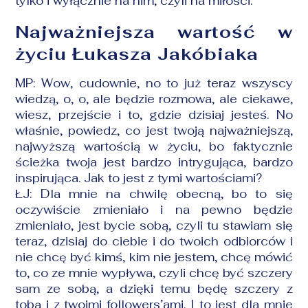
tylko i wyłącznie na nim, czyli na miłości.
Najważniejsza wartość w
życiu Łukasza Jakóbiaka
MP: Wow, cudownie, no to już teraz wszyscy
wiedzą, o, o, ale będzie rozmowa, ale ciekawe,
wiesz, przejście i to, gdzie dzisiaj jesteś. No
właśnie, powiedz, co jest twoją najważniejszą,
najwyższą wartością w życiu, bo faktycznie
ścieżka twoja jest bardzo intrygująca, bardzo
inspirująca. Jak to jest z tymi wartościami?
ŁJ: Dla mnie na chwilę obecną, bo to się
oczywiście zmieniało i na pewno będzie
zmieniało, jest bycie sobą, czyli tu stawiam się
teraz, dzisiaj do ciebie i do twoich odbiorców i
nie chcę być kimś, kim nie jestem, chcę mówić
to, co ze mnie wypływa, czyli chcę być szczery
sam ze sobą, a dzięki temu będę szczery z
tobą i z twoimi followers’ami. I to jest dla mnie