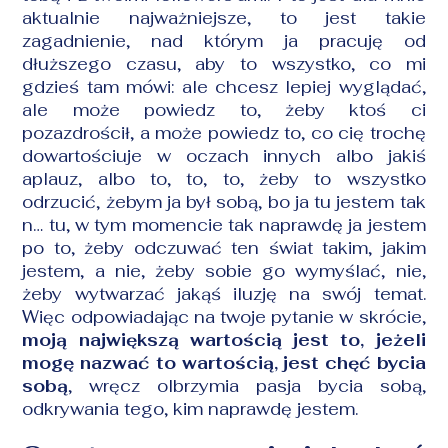
aktualnie najważniejsze, to jest takie
zagadnienie, nad którym ja pracuję od
dłuższego czasu, aby to wszystko, co mi
gdzieś tam mówi: ale chcesz lepiej wyglądać,
ale może powiedz to, żeby ktoś ci
pozazdrościł, a może powiedz to, co cię trochę
dowartościuje w oczach innych albo jakiś
aplauz, albo to, to, to, żeby to wszystko
odrzucić, żebym ja był sobą, bo ja tu jestem tak
n… tu, w tym momencie tak naprawdę ja jestem
po to, żeby odczuwać ten świat takim, jakim
jestem, a nie, żeby sobie go wymyślać, nie,
żeby wytwarzać jakąś iluzję na swój temat.
Więc odpowiadając na twoje pytanie w skrócie,
moją największą wartością jest to, jeżeli
mogę nazwać to wartością, jest chęć bycia
sobą
, wręcz olbrzymia pasja bycia sobą,
odkrywania tego, kim naprawdę jestem.