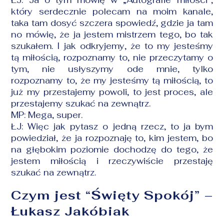
ŁJ: Ja o tym mówię w „Autografie miłości”,
który serdecznie polecam na moim kanale,
taka tam dosyć szczera spowiedź, gdzie ja tam
no mówię, że ja jestem mistrzem tego, bo tak
szukałem. I jak odkryjemy, że to my jesteśmy
tą miłością, rozpoznamy to, nie przeczytamy o
tym, nie usłyszymy ode mnie, tylko
rozpoznamy to, że my jesteśmy tą miłością, to
już my przestajemy powoli, to jest proces, ale
przestajemy szukać na zewnątrz.
MP: Mega, super.
ŁJ: Więc jak pytasz o jedną rzecz, to ja bym
powiedział, że ja rozpoznaję to, kim jestem, bo
na głębokim poziomie dochodzę do tego, że
jestem miłością i rzeczywiście przestaję
szukać na zewnątrz.
Czym jest “Święty Spokój” –
Łukasz Jakóbiak