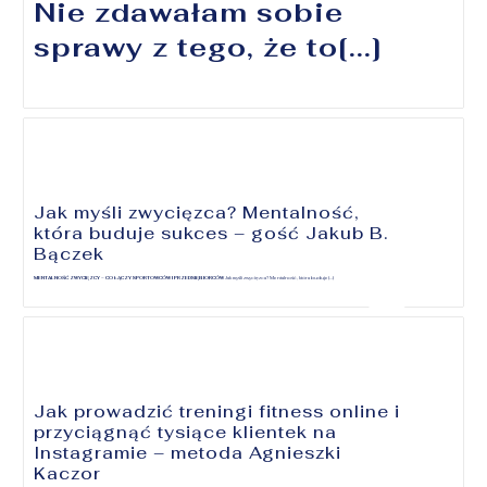
Nie zdawałam sobie
sprawy z tego, że to[...]
Jak myśli zwycięzca? Mentalność,
która buduje sukces – gość Jakub B.
Bączek
MENTALNOŚĆ ZWYCIĘZCY – CO ŁĄCZY SPORTOWCÓW I PRZEDSIĘBIORCÓW
Jak myśli zwycięzca? Mentalność, która buduje[...]
Jak prowadzić treningi fitness online i
przyciągnąć tysiące klientek na
Instagramie – metoda Agnieszki
Kaczor