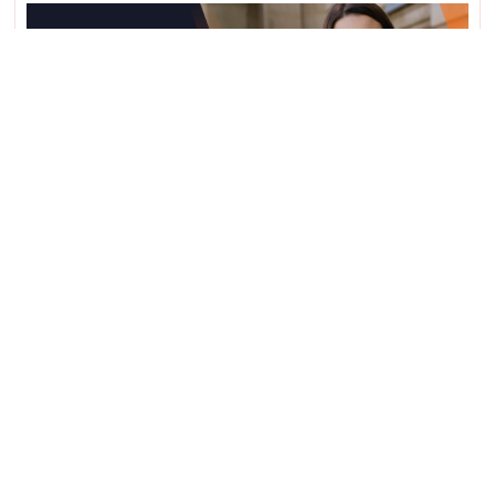
Jak skutecznie prowadzić webinar
sprzedażowy (bez śliskich technik)
Sprawdź, jak obecnie wygląda potencjał sprzedaży na
webinarach i jak wdrożyć tę metodę do swojej strategii
sprzedaży w internecie!
Przeczytaj post »
Menu
Home