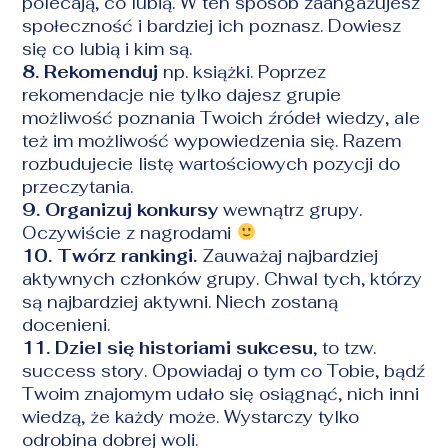
polecają, co lubią. W ten sposób zaangażujesz
społeczność i bardziej ich poznasz. Dowiesz
się co lubią i kim są.
8. Rekomenduj
np. książki. Poprzez
rekomendacje nie tylko dajesz grupie
możliwość poznania Twoich źródeł wiedzy, ale
też im możliwość wypowiedzenia się. Razem
rozbudujecie listę wartościowych pozycji do
przeczytania.
9. Organizuj konkursy
wewnątrz grupy.
Oczywiście z nagrodami
10. Twórz rankingi.
Zauważaj najbardziej
aktywnych członków grupy. Chwal tych, którzy
są najbardziej aktywni. Niech zostaną
docenieni.
11. Dziel się historiami sukcesu
, to tzw.
success story. Opowiadaj o tym co Tobie, bądź
Twoim znajomym udało się osiągnąć, nich inni
wiedzą, że każdy może. Wystarczy tylko
odrobina dobrej woli.