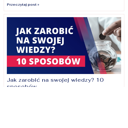
Przeczytaj post »
Jak zarobić na swojej wiedzy? 10
sposobów
Zarabianie na swojej wiedzy to kusząca wizja. Pozwala nie
tylko godnie żyć, ale także czerpać z tego ogromną
satysfakcję, prowadzić wymarzony styl życia i jest motor
em napędowym do dalszego rozwoju.
Jaki sposób na zarabianie na swojej wiedzy wybrać? Co
będzie dla Ciebie najlepsze?