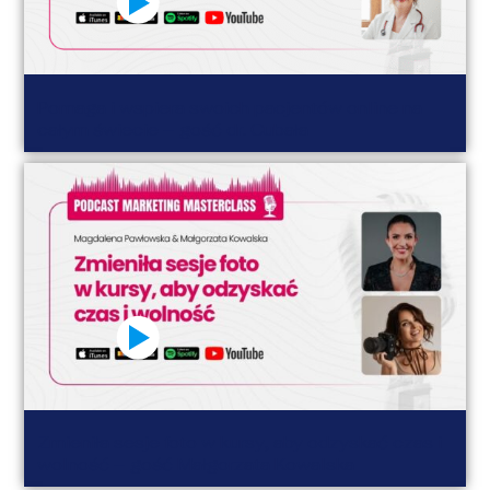
Pomaga i wspiera swoich pacjentów online na
całym świecie – gość dr. Cubała
Zmieniła sesje foto w kursy, aby odzyskać czas i
wolność – gość Małgorzata Kowalska