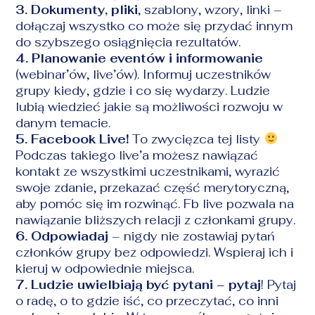
3.
Dokumenty, pliki
, szablony, wzory, linki –
dołączaj wszystko co może się przydać innym
do szybszego osiągnięcia rezultatów.
4. Planowanie eventów i informowanie
(webinar’ów, live’ów). Informuj uczestników
grupy kiedy, gdzie i co się wydarzy. Ludzie
lubią wiedzieć jakie są możliwości rozwoju w
danym temacie.
5. Facebook Live!
To zwycięzca tej listy
Podczas takiego live’a możesz nawiązać
kontakt ze wszystkimi uczestnikami, wyrazić
swoje zdanie, przekazać część merytoryczną,
aby pomóc się im rozwinąć. Fb live pozwala na
nawiązanie bliższych relacji z członkami grupy.
6.
Odpowiadaj
– nigdy nie zostawiaj pytań
członków grupy bez odpowiedzi. Wspieraj ich i
kieruj w odpowiednie miejsca.
7. Ludzie uwielbiają być pytani –
pytaj
! Pytaj
o radę, o to gdzie iść, co przeczytać, co inni