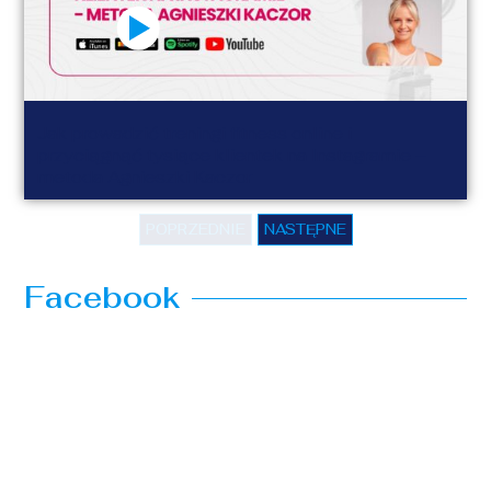
Jak prowadzić treningi fitness online i
przyciągnąć tysiące klientek na Instagramie –
metoda Agnieszki Kaczor
POPRZEDNIE
NASTĘPNE
Facebook